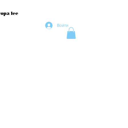
ора lee
Войти