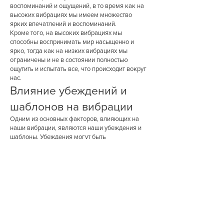
воспоминаний и ощущений, в то время как на
высоких вибрациях мы имеем множество
ярких впечатлений и воспоминаний.
Кроме того, на высоких вибрациях мы
способны воспринимать мир насыщенно и
ярко, тогда как на низких вибрациях мы
ограничены и не в состоянии полностью
ощутить и испытать все, что происходит вокруг
нас.
Влияние убеждений и
шаблонов на вибрации
Одним из основных факторов, влияющих на
наши вибрации, являются наши убеждения и
шаблоны. Убеждения могут быть
ограничивающими и мешать нам подняться на
высокие вибрации. Они заставляют нас жить в
прошлом и повторять одни и те же действия, не
давая нам возможность изменить нашу
реальность и осознать новые возможности.
Шаблоны, которые мы повторяем и привыкаем
к ним, также могут удерживать нас на низких
вибрациях. Они делают нашу жизнь
монотонной и лишенной новизны, не позволяя