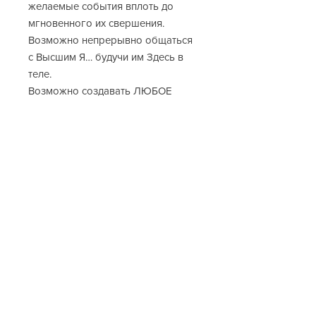
желаемые события вплоть до
мгновенного их свершения.
Возможно непрерывно общаться
с Высшим Я… будучи им Здесь в
теле.
Возможно создавать ЛЮБОЕ
явление, которое ваш ум может
представить.
Возможно Всё, что касается лично
ваших ощущений и ваших
желаний.
Возможно создать любые
ощущения тела и в теле, выбирая
их непрерывно сколь угодно
долго.
Все эти навыки являются
логичным развитием человека,
проходящим в эти дни через
эволюционное изменение. Это не