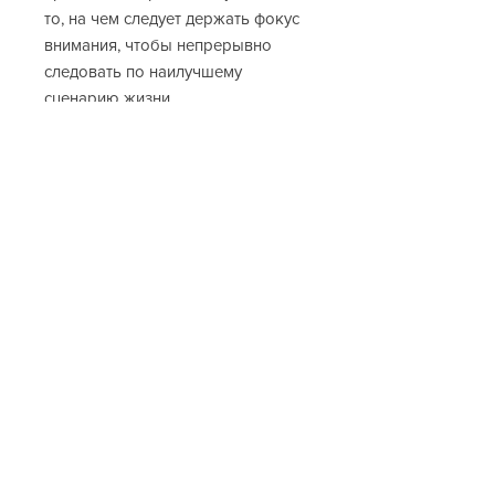
то, на чем следует держать фокус
внимания, чтобы непрерывно
следовать по наилучшему
сценарию жизни.
Изучим важные ключи,
открывающие двери нужных
путей к желаемым событиям.
Запускаем единый поток
осознанности происходящего.
Дополнительная информация
Дополнительная информация под
описанием.
После оплаты заказа вы получите
файл PDF, в котором находится
информация и ссылки для
просмотра или скачивания видео