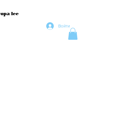
ора lee
Войти