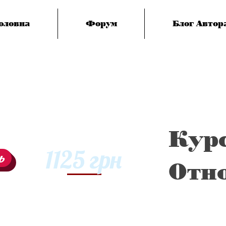
оловна
Форум
Блог Автора
Кур
1125 грн
ь
Отн