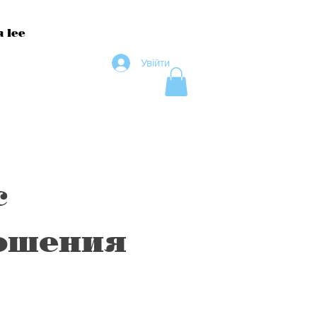
 lee
Увійти
с
ошения