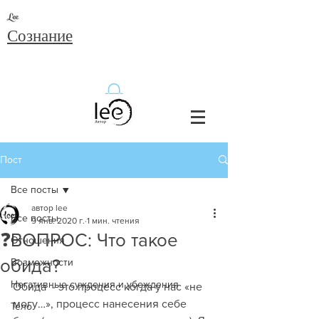
Lee
Сознание
Пост
Все посты
автор lee
Все посты
9 янв. 2020 г.
1 мин. чтения
❓ВОПРОС: Что такое
Отношения
обида?
Возможности
Негативные суждения и убеждения
Обида  - это процесс когда у нас «не 
могу…», процесс нанесения себе 
Тело