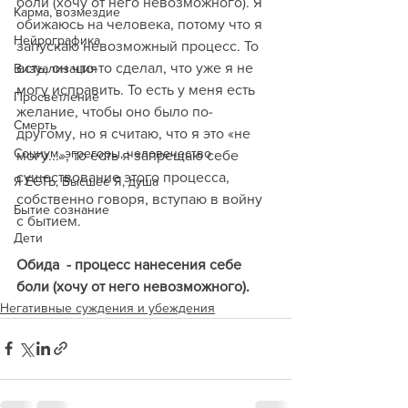
боли (хочу от него невозможного). Я 
Карма, возмездие
обижаюсь на человека, потому что я 
Нейрографика
запускаю невозможный процесс. То 
есть, он что-то сделал, что уже я не 
Визуализация
могу исправить. То есть у меня есть 
Просветление
желание, чтобы оно было по-
Смерть
другому, но я считаю, что я это «не 
Социум, эгрегоры, человечество
могу...», то есть я запрещаю себе 
существование этого процесса, 
Я ЕСТЬ, Высшее Я, душа
собственно говоря, вступаю в войну 
Бытие сознание
с бытием. 
Дети
Обида  - процесс нанесения себе 
боли (хочу от него невозможного).
Негативные суждения и убеждения