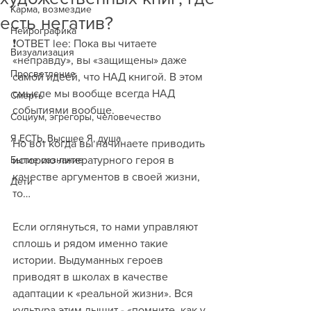
Карма, возмездие
есть негатив?
Нейрографика
❗️ОТВЕТ lee: Пока вы читаете 
Визуализация
«неправду», вы «защищены» даже 
Просветление
самой идеей, что НАД книгой. В этом 
смысле мы вообще всегда НАД 
Смерть
событиями вообще.
Социум, эгрегоры, человечество
Я ЕСТЬ, Высшее Я, душа
Но вот когда вы начинаете приводить 
Бытие сознание
историю литературного героя в 
качестве аргументов в своей жизни, 
Дети
то… 
Если оглянуться, то нами управляют 
сплошь и рядом именно такие 
истории. Выдуманных героев 
приводят в школах в качестве 
адаптации к «реальной жизни». Вся 
культура этим дышит - «помните, как у 