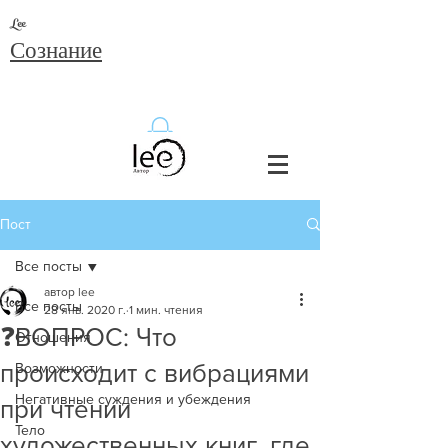
Lee
Сознание
Пост
Все посты
автор lee
Все посты
28 янв. 2020 г.
1 мин. чтения
❓ВОПРОС: Что
Отношения
происходит с вибрациями
Возможности
Негативные суждения и убеждения
при чтении
Тело
художественных книг, где