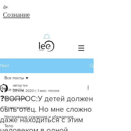
Lee
Сознание
Пост
Все посты
автор lee
Все посты
28 янв. 2020 г.
1 мин. чтения
❓ВОПРОС:У детей должен
Отношения
быть отец. Но мне сложно
Возможности
Негативные суждения и убеждения
даже находиться с этим
Тело
человеком в одной