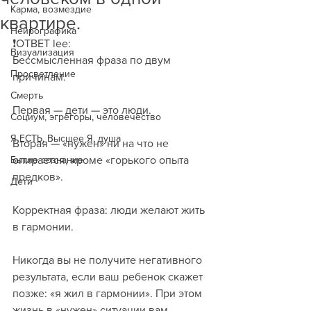
Карма, возмездие
квартире.
Нейрографика
❗️ОТВЕТ lee:
Визуализация
Бессмысленная фраза по двум 
Просветление
причинам.
Смерть
Первая — дети — это люди. 
Социум, эгрегоры, человечество
Я ЕСТЬ, Высшее Я, душа
Вторая — «нужен» ни на что не 
Бытие сознание
опирается, кроме «горького опыта 
предков». 
Дети
Корректная фраза: люди желают жить 
в гармонии. 
Никогда вы не получите негативного 
результата, если ваш ребенок скажет 
позже: «я жил в гармонии». При этом 
жизнь в «нужен» ситуации вам 