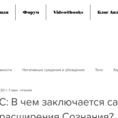
ная
Форум
Video@books
Блог Авт
жности
Негативные суждения и убеждения
Тело
Ка
20 г.
1 мин. чтения
я
Просветление
Смерть
Социум, эгрегоры, человеч
: В чем заключается с
ие сознание
Дети
 расширения Сознания?