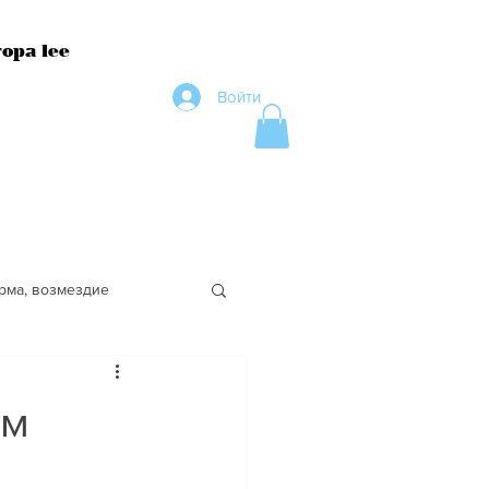
ора lee
Войти
рма, возмездие
ество
ам