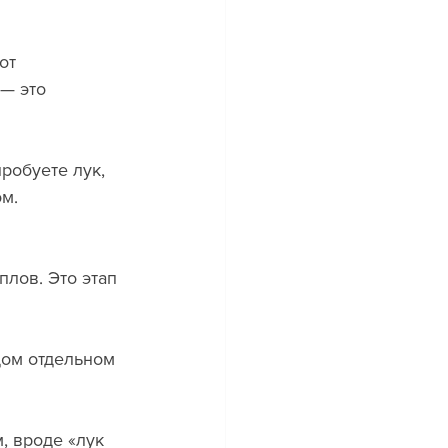
от 
— это 
робуете лук, 
м. 
лов. Это этап 
дом отдельном 
, вроде «лук 