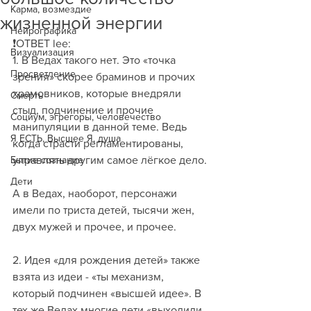
Карма, возмездие
жизненной энергии
Нейрографика
❗️ОТВЕТ lee:
Визуализация
1. В Ведах такого нет. Это «точка 
Просветление
зрения» скорее браминов и прочих 
храмовников, которые внедряли 
Смерть
стыд, подчинение и прочие 
Социум, эгрегоры, человечество
манипуляции в данной теме. Ведь 
Я ЕСТЬ, Высшее Я, душа
когда страсти регламентированы, 
Бытие сознание
управлять другим самое лёгкое дело. 
Дети
А в Ведах, наоборот, персонажи 
имели по триста детей, тысячи жен, 
двух мужей и прочее, и прочее.
2. Идея «для рождения детей» также 
взята из идеи - «ты механизм, 
который подчинен «высшей идее». В 
тех же Ведах многие дети «выходили 