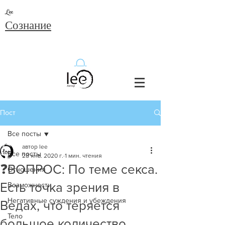
Lee
Сознание
Пост
Все посты
автор lee
Все посты
28 янв. 2020 г.
1 мин. чтения
❓ВОПРОС: По теме секса.
Отношения
Есть точка зрения в
Возможности
Негативные суждения и убеждения
Ведах, что теряется
Тело
большое количество