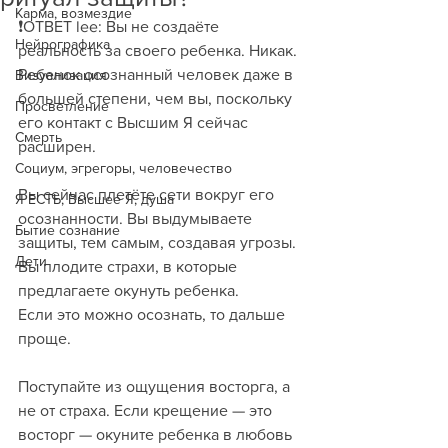
Карма, возмездие
❗️ОТВЕТ lee: Вы не создаёте 
Нейрографика
реальность за своего ребенка. Никак. 
Ребенок осознанный человек даже в 
Визуализация
большей степени, чем вы, поскольку 
Просветление
его контакт с Высшим Я сейчас 
Смерть
расширен. 
Социум, эгрегоры, человечество
Вы сейчас плетёте сети вокруг его 
Я ЕСТЬ, Высшее Я, душа
осознанности. Вы выдумываете 
Бытие сознание
защиты, тем самым, создавая угрозы. 
Дети
Вы плодите страхи, в которые 
предлагаете окунуть ребенка. 
Если это можно осознать, то дальше 
проще. 
Поступайте из ощущения восторга, а 
не от страха. Если крещение — это 
восторг — окуните ребенка в любовь 