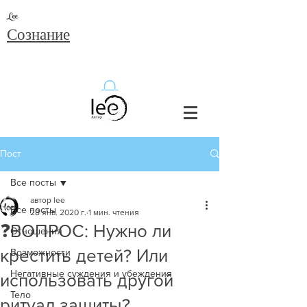
Lee
Сознание
Пост
Все посты
автор lee
Все посты
28 янв. 2020 г.
1 мин. чтения
❓ВОПРОС: Нужно ли
Отношения
крестить детей? Или
Возможности
Негативные суждения и убеждения
использовать другой
Тело
ритуал защиты?