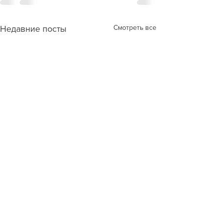
Смотреть все
Недавние посты
❓ВОПРОС: Если мама
❓ВОПРОС: У сы
воспитывает ребенка
возникают