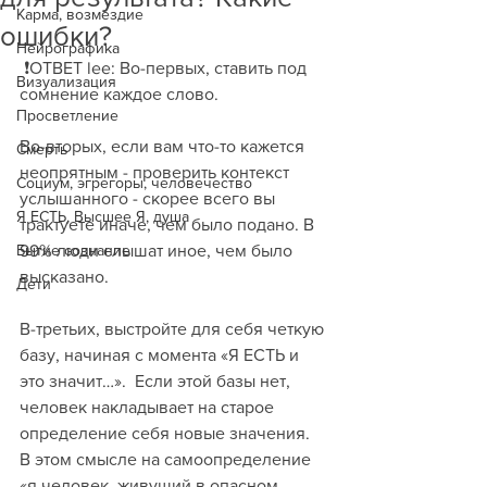
Карма, возмездие
ошибки?
Нейрографика
 ❗️ОТВЕТ lee: Во-первых, ставить под 
Визуализация
сомнение каждое слово.
Просветление
Во-вторых, если вам что-то кажется 
Смерть
неопрятным - проверить контекст 
Социум, эгрегоры, человечество
услышанного - скорее всего вы 
Я ЕСТЬ, Высшее Я, душа
трактуете иначе, чем было подано. В 
Бытие сознание
99% люди слышат иное, чем было 
высказано.
Дети
В-третьих, выстройте для себя четкую 
базу, начиная с момента «Я ЕСТЬ и 
это значит…».  Если этой базы нет, 
человек накладывает на старое 
определение себя новые значения. 
В этом смысле на самоопределение 
«я человек, живущий в опасном 