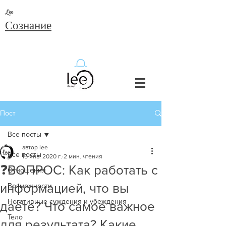
Lee
Сознание
Пост
Все посты
автор lee
Все посты
15 янв. 2020 г.
2 мин. чтения
❓ВОПРОС: Как работать с
Отношения
информацией, что вы
Возможности
Негативные суждения и убеждения
даёте? Что самое важное
Тело
для результата? Какие