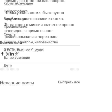
прямо даст ответ на ваш вопрос.
Карма, возмездие
Нейрографика
Чтобы узнать «кем я был» нужно 
пройти через осознание «кто я». 
Визуализация
Тогда ответ о миссии станет не просто 
Просветление
очевиден, а прямо начнет 
Смерть
реализовываться через вас.
Социум, эгрегоры, человечество
Возможности
Я ЕСТЬ, Высшее Я, душа
Бытие сознание
Дети
Смотреть все
Недавние посты