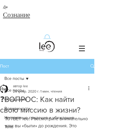
Lee
Сознание
Пост
Все посты
автор lee
Все посты
26 февр. 2020 г.
1 мин. чтения
❓ВОПРОС: Как найти
Отношения
свою миссию в жизни?
Возможности
Негативные суждения и убеждения
❗️ОТВЕТ lee: Рассмотрите внимательно 
кем вы «были» до рождения. Это 
Тело