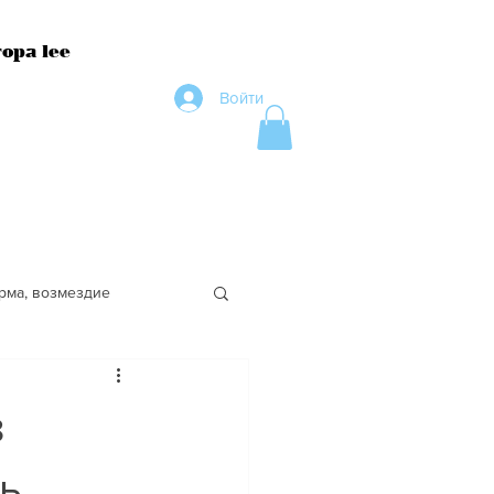
ора lee
Войти
рма, возмездие
ество
з
ть