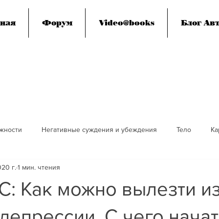
ная
Форум
Video@books
Блог Авт
жности
Негативные суждения и убеждения
Тело
Ка
020 г.
1 мин. чтения
я
Просветление
Смерть
Социум, эгрегоры, человеч
: Как можно вылезти и
ие сознание
Дети
депрессии. С чего нача