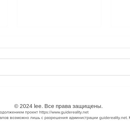
❓ВОПРОС: Из-за чего
❓ВОП
возникает залипание на
прин
низких частотах( близко к
❗️ОТВЕТ lee: Ваш вопрос о том,
❗️ОТВ
депрессии)?
почему человеку комфортно
наход
страдать. Суть в том, что вашему
проце
уму ваши страдания нипочем.
образ
Ум их вообще не...
явля
на...
© 2024 lee. Все права защищены.
родолжением проект
https://www.guidereality.net
ов возможно лишь с разрешения администрации guidereality.net. К