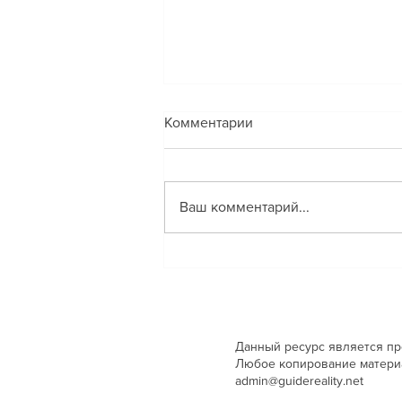
❓ВОПРОС: Как действовать
Комментарии
в чрезвычайной ситуации,
например в угрозе
❗️ОТВЕТ lee: Чрезвычайная
выселения?
ситуация (угроза) — это то, что
Ваш комментарий...
происходит в голове. Поэтому
важно не действие, а
наблюдение за умом. Далее
вы...
Данный ресурс является п
Любое копирование материал
admin@guidereality.net