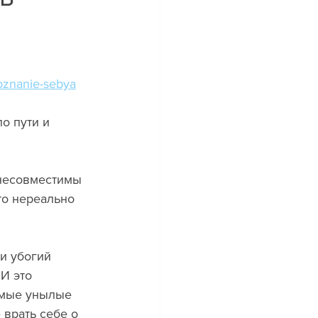
oznanie-sebya
 несовместимы 
то нереально 
и убогий 
И это 
амые унылые 
 врать себе о 