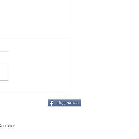
РОС: Как убрать страх
ятия решений?
ЕТ lee: Ваш вопрос
ится на стыке двух
ссов. Один — это сам факт
ования страха, что
ется лишь «смотрением
Поделиться
онтакт: