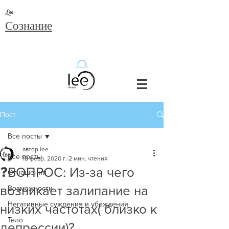
Lee
Сознание
Пост
Все посты
автор lee
Все посты
18 февр. 2020 г.
2 мин. чтения
❓ВОПРОС: Из-за чего
Отношения
возникает залипание на
Возможности
Негативные суждения и убеждения
низких частотах( близко к
Тело
депрессии)?