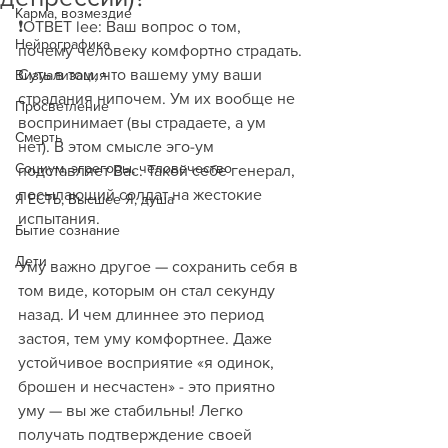
Карма, возмездие
❗️ОТВЕТ lee: Ваш вопрос о том, 
Нейрографика
почему человеку комфортно страдать.
Суть в том, что вашему уму ваши 
Визуализация
страдания нипочем. Ум их вообще не 
Просветление
воспринимает (вы страдаете, а ум 
Смерть
нет). В этом смысле эго-ум 
Социум, эгрегоры, человечество
подставляет Вас. Такой себе генерал, 
посылающий солдат на жестокие 
Я ЕСТЬ, Высшее Я, душа
испытания.
Бытие сознание
Дети
Уму важно другое — сохранить себя в 
том виде, которым он стал секунду 
назад. И чем длиннее это период 
застоя, тем уму комфортнее. Даже 
устойчивое восприятие «я одинок, 
брошен и несчастен» - это приятно 
уму — вы же стабильны! Легко 
получать подтверждение своей 