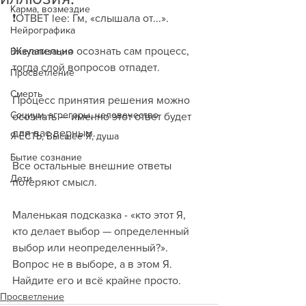
Карма, возмездие
❗️ОТВЕТ lee: Гм, «слышала от...». 
Нейрографика
Желательно осознать сам процесс, 
Визуализация
тогда слой вопросов отпадет. 
Просветление
Смерть
Процесс принятия решения можно 
Социум, эгрегоры, человечество
осознать — именно этот ответ будет 
для вас верным.
Я ЕСТЬ, Высшее Я, душа
Бытие сознание
Все остальные внешние ответы 
Дети
потеряют смысл.
Маленькая подсказка - «кто этот Я, 
кто делает выбор — определенный 
выбор или неопределенный?». 
Вопрос не в выборе, а в этом Я. 
Найдите его и всё крайне просто.
Просветление