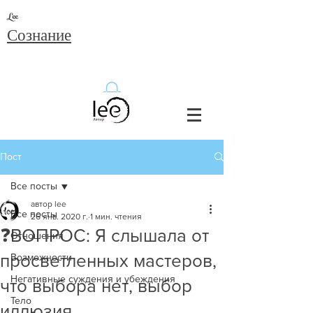
Lee
Сознание
Пост
Все посты
автор lee
Все посты
26 янв. 2020 г.
1 мин. чтения
❓ВОПРОС: Я слышала от
Отношения
просветленных мастеров,
Возможности
Негативные суждения и убеждения
что выбора нет, выбор
Тело
иллюзия.