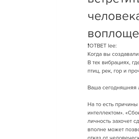
человек
воплоще
❗️ОТВЕТ lee: 
Когда вы создавали 
В тех вибрациях, гд
птиц, рек, гор и пр
Ваша сегодняшняя 
На то есть причины
интеллектом». «Сбок
личность захочет сд
вполне может позво
отказ от человечес