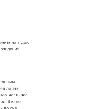
нить на «где». 
созидания 
тельным 
яд ли эта 
том часть вас 
ее. Это не 
ы во сне 