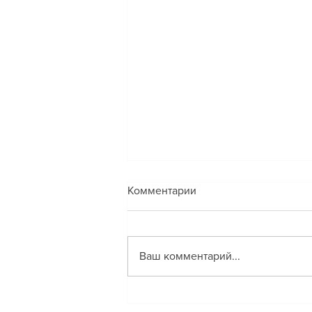
❓ВОПРОС: Аборт до 12
Комментарии
недель, это опыт не родить и
не родиться, или что-то
❗️ОТВЕТ lee: Люди склонны
иное?
оценивать рождение ребенка
Ваш комментарий...
как некий факт воплощения,
который начинается с даты
рождения. Где-то издали еще...