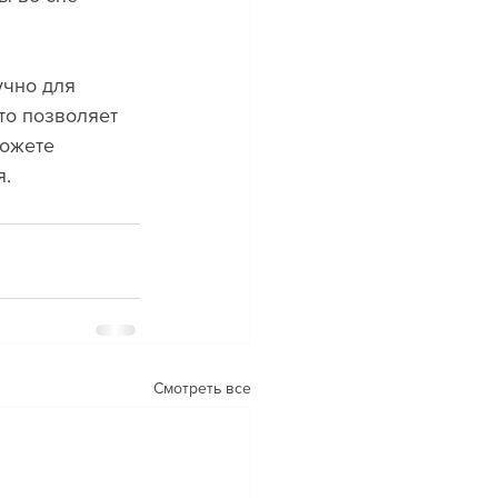
учно для 
то позволяет 
ожете 
я.
Смотреть все