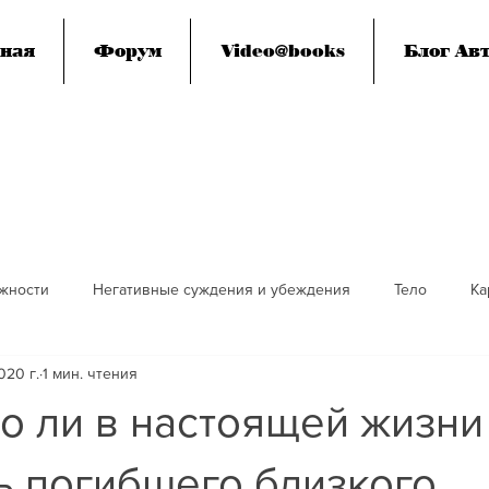
ная
Форум
Video@books
Блог Авт
жности
Негативные суждения и убеждения
Тело
Ка
020 г.
1 мин. чтения
я
Просветление
Смерть
Социум, эгрегоры, человеч
о ли в настоящей жизни
ие сознание
Дети
ь погибшего близкого