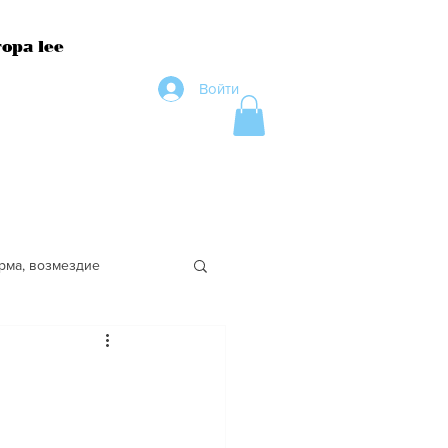
ора lee
Войти
рма, возмездие
ество