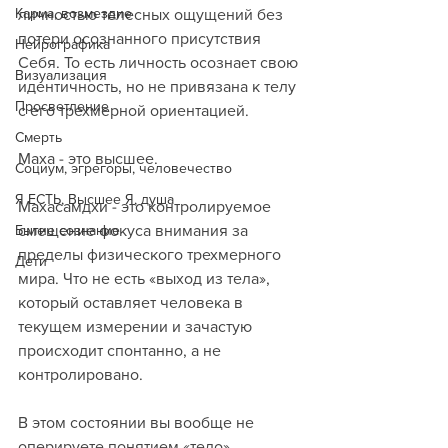
Карма, возмездие
личностью телесных ощущений без 
потери осознанного присутствия 
Нейрографика
Себя. То есть личность осознает свою 
Визуализация
идентичность, но не привязана к телу 
Просветление
с его трехмерной ориентацией. 
Смерть
Маха - это высшее.
Социум, эгрегоры, человечество
Я ЕСТЬ, Высшее Я, душа
Махасамдхи - это контролируемое 
Бытие сознание
смещение фокуса внимания за 
пределы физического трехмерного 
Дети
мира. Что не есть «выход из тела», 
который оставляет человека в 
текущем измерении и зачастую 
происходит спонтанно, а не 
контролировано.
В этом состоянии вы вообще не 
оперируете понятием «тело», 