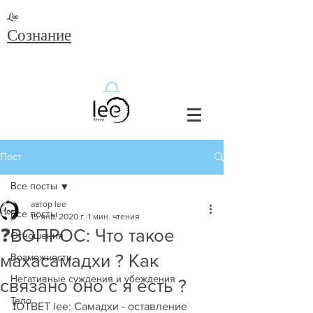
Lee
Сознание
Пост
Все посты
автор lee
Все посты
15 янв. 2020 г.
1 мин. чтения
❓ВОПРОС: Что такое
Отношения
махасамадхи ? Как
Возможности
Негативные суждения и убеждения
связано оно с я есть ?
Тело
❗️ОТВЕТ lee: Самадхи - оставление 