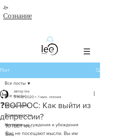
Lee
Сознание
Пост
Все посты
автор lee
Все посты
9 янв. 2020 г.
1 мин. чтения
❓ВОПРОС: Как выйти из
Отношения
депрессии?
Возможности
Негативные суждения и убеждения
❗️ОТВЕТ lee:
Вас не посещают мысли. Вы им 
Тело