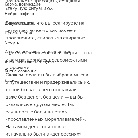
позволяете приходить, создавая 
Карма, возмездие
«текущую ситуацию». 
Нейрографика
Вам кажется, что вы реагируете на 
Визуализация
ситуацию, но вы-то как раз её и 
Просветление
производите, спираль за спиралью. 
Смерть
Социум, эгрегоры, человечество
Будете лелеять мысли о смерти — она 
к вам развернётся всевозможными 
Я ЕСТЬ, Высшее Я, душа
сторонами.
Бытие сознание
Скажем, если вы бы выбрали мысли 
Дети
о путешествии и придерживались их, 
то они бы вас в него отправили — 
даже без денег, без цели — вы бы 
оказались в другом месте. Так 
случилось с большинством 
«прославленных мореплавателей». 
На самом деле, они-то все 
изначально были в «депрессиях»…