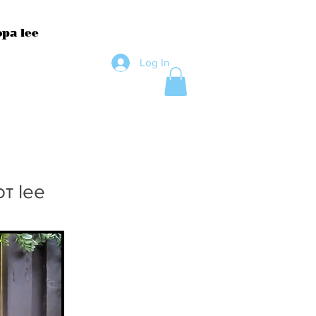
ра lee
Log In
от lee