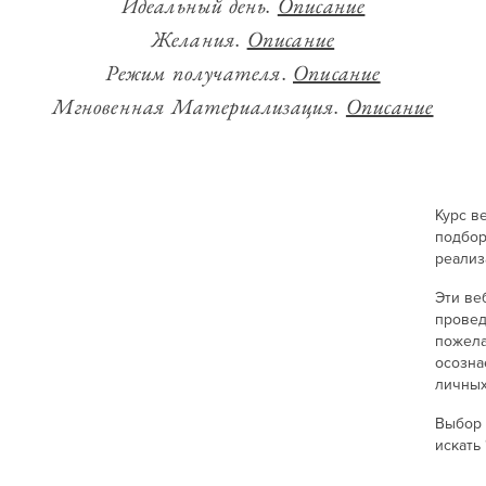
Идеальный день.
Описание
Желания.
Описание
Режим получателя.
Описание
Мгновенная Материализация.
Описание
Курс в
подбор
реализ
Эти ве
провед
пожела
осозна
личных
Выбор 
искать