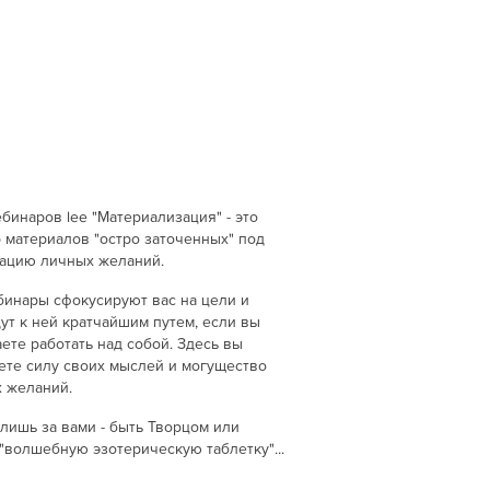
ебинаров lee "Материализация" - это
 материалов "остро заточенных" под
ацию личных желаний.
бинары сфокусируют вас на цели и
ут к ней кратчайшим путем, если вы
ете работать над собой. Здесь вы
ете силу своих мыслей и могущество
 желаний.
лишь за вами - быть Творцом или
 "волшебную эзотерическую таблетку"...