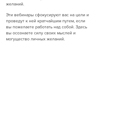
желаний.
Эти вебинары сфокусируют вас на цели и
проведут к ней кратчайшим путем, если
вы пожелаете работать над собой. Здесь
вы осознаете силу своих мыслей и
могущество личных желаний.
Выбор лишь за вами - быть Творцом или
искать "волшебную эзотерическую
таблетку"...
Поделиться
© 2024 lee. Все права
защищены.
Данный ресурс является продолжением